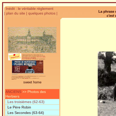
Inédit : le véritable règlement
La phrase d
| plan du site
| quelques photos |
c'est
sweet home
ANCIENS
>> Photos des
Herbiers
Les troisièmes (62-63)
Le Père Robin
Les Secondes (63-64)