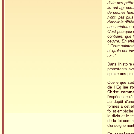
divin des prêtre
ils ont agi com
de péchés horr
n'ont, pas pl
d'abolir la dif
ces créatures 
C'est pourquoi
contraire, que 
oeuvre. En effe
" Cette saintet
et qu'ils ont i
foi
. "
Dans l'histoire
protestants av
quinze ans plus
Quelle que soi
de l'Église r
Christ comme
l'expérience r
au dépôt d'une
formés à cet ef
foi et empêche 
le divin et le 
de la foi comme
d'enseignement p