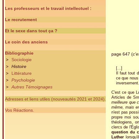
Les professeurs et le travail intellectuel :
Le recrutement
Et le sexe dans tout ça ?
Le coin des anciens
Bibliographie
page 647 (
c'e
>
Sociologie
>
Histoire
[...]
Il faut tout
>
Littérature
ce que nous 
>
Psychologie
inversement
>
Autres Témoignages
C'est ce que L
Articles de Sm
Adresses et liens utiles (nouveautés 2021 et 2024).
meilleure que c
même, mais enco
Vos Réactions.
n'est pas possi
propre moi sou
théologiens, on
clercs de l'Égl
question du cé
Luther
lorsqu'